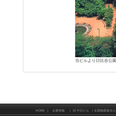
当ビルより日比谷公
HOME
企業情報
旧 中日ビル
全国物産観光セ