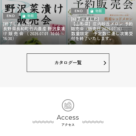
物販
END
物販
END
[終了しました]
[終了しました]
【山形県】庄内砂丘メロン 予約
長野県長和町竹内農産 野沢菜漬
販売会（販売日 2026.07.16）
け販売会（2026.07.01 10:00～
数量限定 予定数に達し次第受
16:30）
付を終了いたします。
カタログ一覧
Access
アクセス