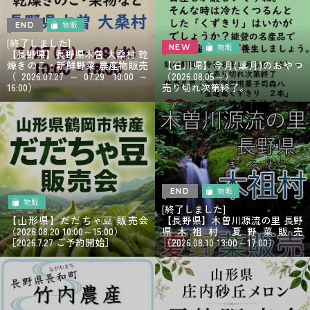
物販
END
[終了しました]
物販
NEW
【長野県】長野県木曽 大桑村 乾
燥きのこ・新鮮野菜 農産物販売
【石川県】今月(葉月)のおやつ
（2026.07.27～07.29 10:00～
（2026.08.05～）
16:00）
売り切れ次第終了。
物販
END
物販
[終了しました]
【山形県】だだちゃ豆 販売会
【長野県】木曽川源流の里 長野
（2026.08.20 10:00～15:00）
県木祖村 夏野菜販売
［2026.7.27 ご予約開始］
（2026.08.10 13:00～17:00）