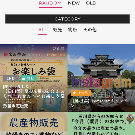
RANDOM
NEW
OLD
CATEGORY
ALL
観光
物販
その他
物販
END
[終了しました]
【富山県】夏の米菓の詰合せ あ
その他
られ・おせんべいお楽しみ袋
（2026.07.08～）
【島根県】Instagramキャンペー
数量限定販売
ン