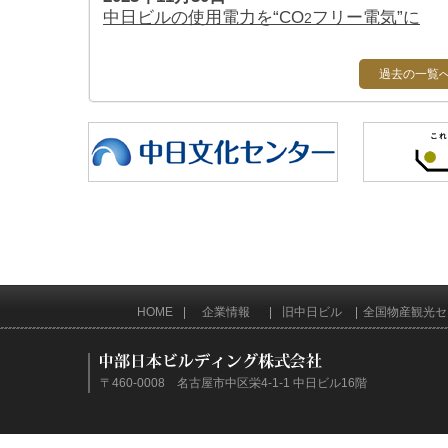
中日ビルの使用電力を“CO
フリー電気”に
2
過去の一覧
HOME
企業情報
旧中日ビル
全国物産観光セ
〒460-0008 名古屋市中区栄4-1-1 中日ビル16階